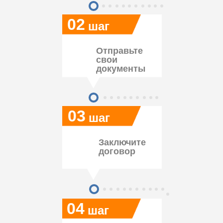
02
шаг
Отправьте
свои
документы
03
шаг
Заключите
договор
04
шаг