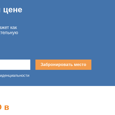
 цене
ажет как
ательную
Забронировать место
фиденциальности
 в