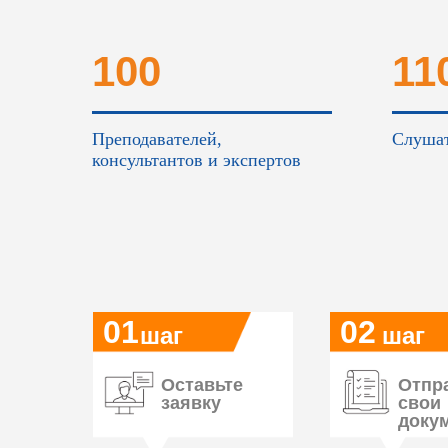
100
11
Преподавателей,
Слушат
консультантов и экспертов
01
02
шаг
шаг
Оставьте
Отпр
заявку
свои
доку