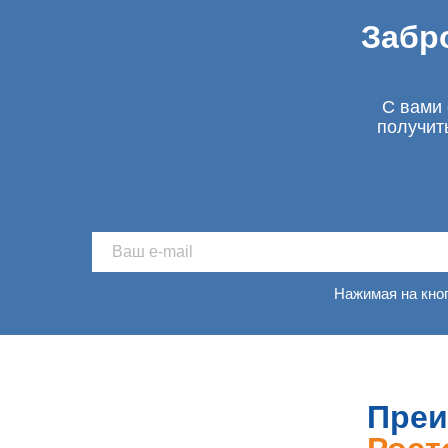
Забр
С вами 
получит
Нажимая на кно
Преи