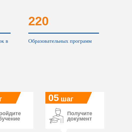
220
ок в
Образовательных программ
05
г
шаг
ройдите
Получите
бучение
документ