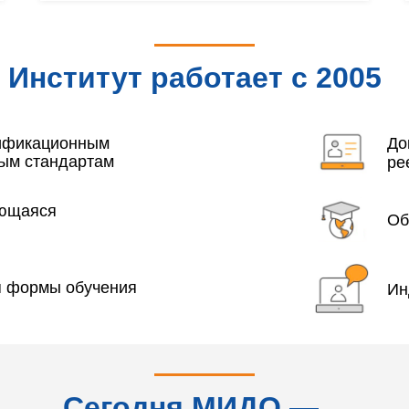
Институт работает с 2005
года
лификационным
До
ым стандартам
ре
яющаяся
Об
я формы обучения
Ин
Сегодня МИДО —