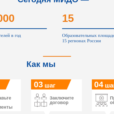
это...
000
15
елей в год
Образовательных площад
15 регионах России
Как мы
работаем
03
04
шаг
ша
авьте
Заключите
П
договор
о
менты