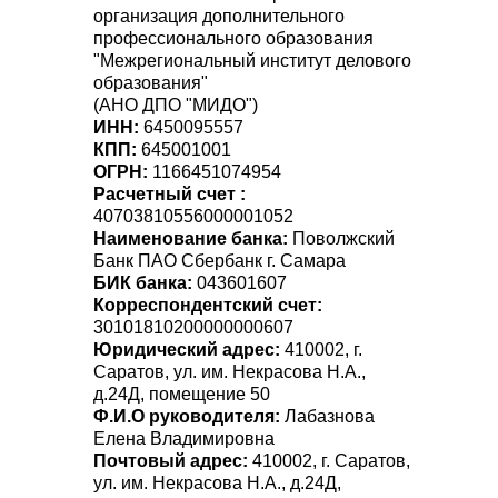
организация дополнительного
профессионального образования
"Межрегиональный институт делового
образования"
(АНО ДПО "МИДО")
ИНН:
6450095557
КПП:
645001001
ОГРН:
1166451074954
Расчетный счет :
40703810556000001052
Наименование банка:
Поволжский
Банк ПАО Сбербанк г. Самара
БИК банка:
043601607
Корреспондентский счет:
30101810200000000607
Юридический адрес:
410002, г.
Саратов, ул. им. Некрасова Н.А.,
д.24Д, помещение 50
Ф.И.О руководителя:
Лабазнова
Елена Владимировна
Почтовый адрес:
410002, г. Саратов,
ул. им. Некрасова Н.А., д.24Д,