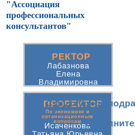
"Ассоциация
профессиональных
консультантов"
РЕКТОР
Лабазнова
Елена
Владимировна
Структурное подр
ПРОРЕКТОР
По экономике и
организационным
дополните
вопросам
Исаченкова
Татьяна Юрьевна