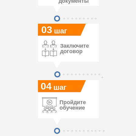
документы
03
шаг
Заключите
договор
04
шаг
Пройдите
обучение