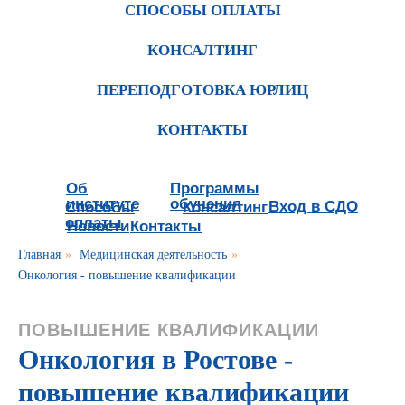
СПОСОБЫ ОПЛАТЫ
КОНСАЛТИНГ
ПЕРЕПОДГОТОВКА ЮРЛИЦ
КОНТАКТЫ
Об
Программы
институте
обучения
Вход в СДО
Способы
Консалтинг
оплаты
Новости
Контакты
Главная
»
Медицинская деятельность
»
Онкология - повышение квалификации
ПОВЫШЕНИЕ КВАЛИФИКАЦИИ
Онкология в Ростове -
повышение квалификации