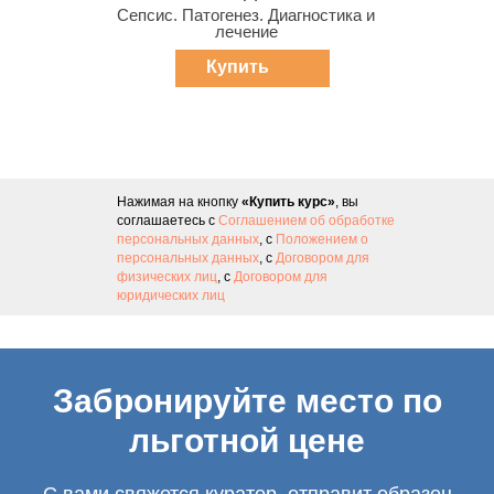
Сепсис. Патогенез. Диагностика и
лечение
Купить
курс
Нажимая на кнопку
«Купить курс»
, вы
соглашаетесь с
Соглашением об обработке
персональных данных
, с
Положением о
персональных данных
, с
Договором для
физических лиц
, с
Договором для
юридических лиц
Забронируйте место по
льготной цене