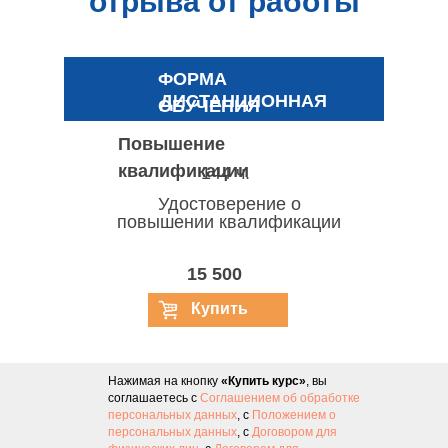
отрыва от работы
ФОРМА
ДИСТАНЦИОННАЯ
ОБУЧЕНИЯ
Повышение
квалификации
144 ч.
Удостоверение о
повышении квалификации
15 500
руб.
Купить
курс
Нажимая на кнопку
«Купить курс»
, вы
соглашаетесь с
Соглашением об обработке
персональных данных
, с
Положением о
персональных данных
, с
Договором для