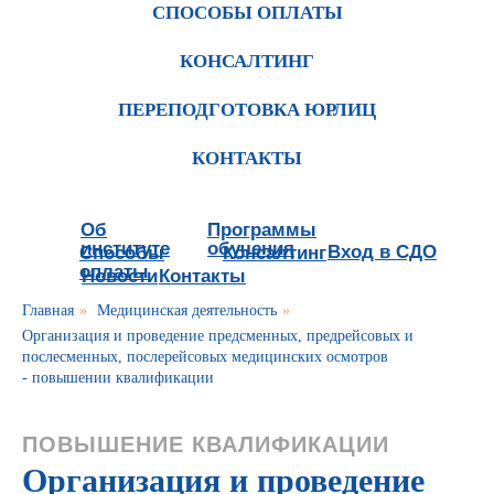
СПОСОБЫ ОПЛАТЫ
КОНСАЛТИНГ
ПЕРЕПОДГОТОВКА ЮРЛИЦ
КОНТАКТЫ
Об
Программы
институте
обучения
Вход в СДО
Способы
Консалтинг
оплаты
Новости
Контакты
Главная
»
Медицинская деятельность
»
Организация и проведение предсменных, предрейсовых и
послесменных, послерейсовых медицинских осмотров
- повышении квалификации
ПОВЫШЕНИЕ КВАЛИФИКАЦИИ
Организация и проведение