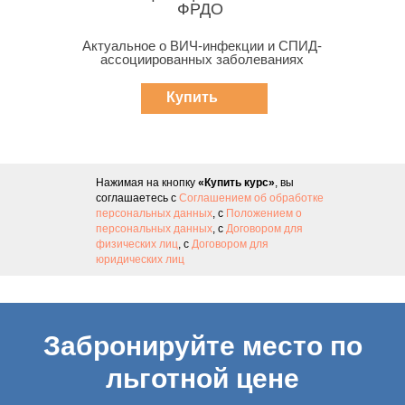
ФРДО
Актуальное о ВИЧ-инфекции и СПИД-
ассоциированных заболеваниях
Купить
курс
Нажимая на кнопку
«Купить курс»
, вы
соглашаетесь с
Соглашением об обработке
персональных данных
, с
Положением о
персональных данных
, с
Договором для
физических лиц
, с
Договором для
юридических лиц
Забронируйте место по
льготной цене