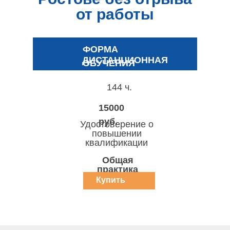
от работы
ФОРМА
ДИСТАНЦИОННАЯ
ОБУЧЕНИЯ
144 ч.
15000
руб.
Удостоверение о
повышении
квалификации
Общая
практика
Купить
курс